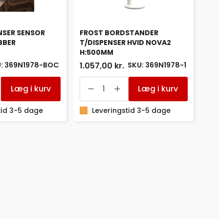
NSER SENSOR
FROST BORDSTANDER
BBER
T/DISPENSER HVID NOVA2
H:500MM
: 369N1978-BOC
SKU: 369N1978-1
1.057,00 kr.
FROST
BORDSTANDER
Læg i kurv
Læg i kurv
T/DISPENSER
HVID
tid 3-5 dage
NOVA2
Leveringstid 3-5 dage
H:500MM
antal