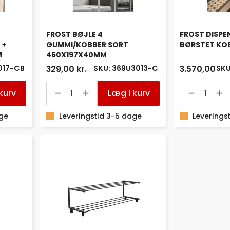
FROST BØJLE 4
FROST DISPE
 +
GUMMI/KOBBER SORT
BØRSTET KO
M
460X197X40MM
017-CB
SKU: 369U3013-C
SKU
329,00 kr.
3.570,00 kr.
FROST
FROST
BØJLE
DISPENSER
kurv
Læg i kurv
4
SENSOR
GUMMI/KOBBER
BØRSTET
age
SORT
Leveringstid 3-5 dage
KOBBER
Leverings
460X197X40MM
antal
antal