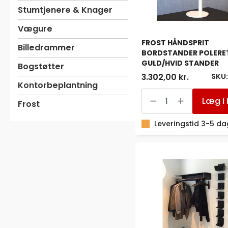
Stumtjenere & Knager
Vægure
FROST HÅNDSPRIT
Billedrammer
BORDSTANDER POLERE
GULD/HVID STANDER
Bogstøtter
SKU:
3.302,00 kr.
Kontorbeplantning
FROST
HÅNDSPRIT
Læg i 
Frost
BORDSTANDER
POLERET
GULD/HVID
Leveringstid 3-5 d
STANDER
antal