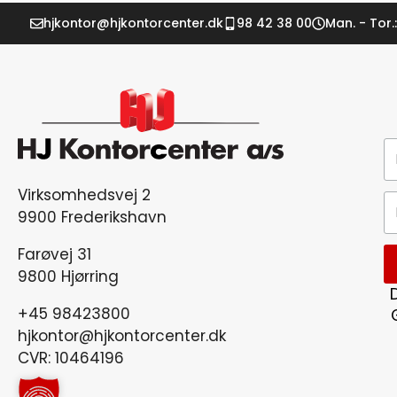
hjkontor@hjkontorcenter.dk
98 42 38 00
Man. - Tor.:
Virksomhedsvej 2
9900 Frederikshavn
Farøvej 31
9800 Hjørring
+45 98423800
hjkontor@hjkontorcenter.dk
CVR: 10464196