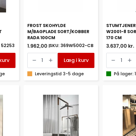
FROST SKOHYLDE
STUMTJENER
T
M/BAGPLADE SORT/KOBBER
W2001-8 SOR
RADA 100CM
170 CM
 52253
SKU: 369W5002-CB
1.962,00 kr.
3.637,00 kr.
FROST
STUMTJENE
SKOHYLDE
CROSSWAY
kurv
Læg i kurv
M/BAGPLADE
W2001-
SORT/KOBBER
8
age
RADA
Leveringstid 3-5 dage
SORT/POLER
På lager: 
100CM
H.
antal
170
CM
antal