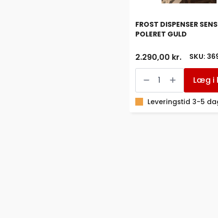
FROST DISPENSER SEN
POLERET GULD
SKU: 36
2.290,00 kr.
FROST
DISPENSER
Læg i 
SENSOR
POLERET
GULD
Leveringstid 3-5 d
antal