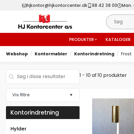
hjkontor@hjkontorcenter.dk
98 42 38 00
Man. -
PRODUKTER
KATALOGER
Webshop
Kontormøbler
Kontorindretning
Frost
Søg
Search content
1 - 10 af 10 produkter
Vis filtre
▼
Kontorindretning
Hylder