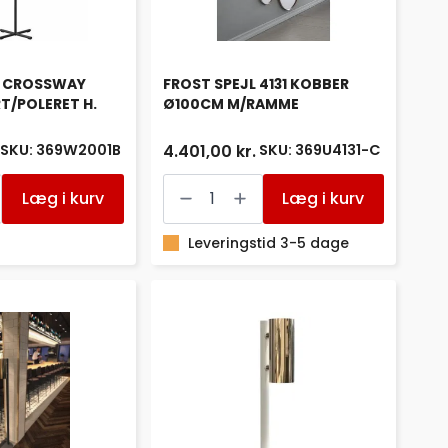
 CROSSWAY
FROST SPEJL 4131 KOBBER
T/POLERET H.
Ø100CM M/RAMME
SKU: 369W2001B
SKU: 369U4131-C
4.401,00 kr.
R
FROST
SPEJL
Læg i kurv
Læg i kurv
4131
KOBBER
ET
1
Ø100CM
Leveringstid 3-5 dage
M/RAMME
antal