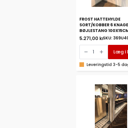
FROST HATTEHYLDE
SORT/KOBBER 6 KNAGE
BØJLESTANG 100X15C
SKU: 369U4
5.271,00 kr.
FROST
HATTEHYLDE
Læg i 
SORT/KOBBER
6
KNAGE
Leveringstid 3-5 d
+
BØJLESTANG
100X15CM
antal