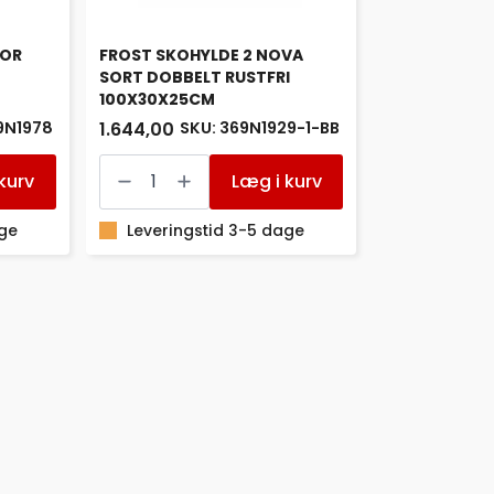
SOR
FROST SKOHYLDE 2 NOVA
SORT DOBBELT RUSTFRI
100X30X25CM
9N1978
SKU: 369N1929-1-BB
1.644,00 kr.
FROST
SKOHYLDE
kurv
Læg i kurv
2
NOVA
age
SORT
Leveringstid 3-5 dage
DOBBELT
RUSTFRI
100X30X25CM
antal