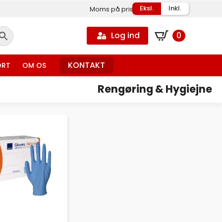
Eksl.
Inkl.
Moms på priser
Log ind
0
KONTAKT
ORT
OM OS
Rengøring & Hygiejne