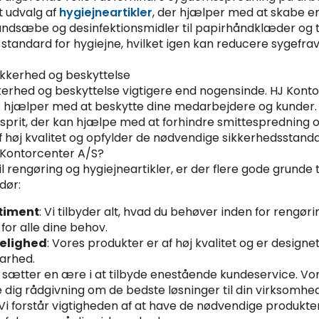
dt udvalg af
hygiejneartikler
, der hjælper med at skabe e
håndsæbe og desinfektionsmidler til papirhåndklæder og to
 standard for hygiejne, hvilket igen kan reducere sygefra
ikkerhed og beskyttelse
ikkerhed og beskyttelse vigtigere end nogensinde. HJ Konto
r hjælper med at beskytte dine medarbejdere og kunder.
prit, der kan hjælpe med at forhindre smittespredning o
 høj kvalitet og opfylder de nødvendige sikkerhedsstanda
 Kontorcenter A/S?
 rengøring og hygiejneartikler, er der flere gode grunde 
dør:
timent
: Vi tilbyder alt, hvad du behøver inden for rengøri
for alle dine behov.
delighed
: Vores produkter er af høj kvalitet og er designet
arhed.
i sætter en ære i at tilbyde enestående kundeservice. Vor
 dig rådgivning om de bedste løsninger til din virksomhed
 Vi forstår vigtigheden af at have de nødvendige produkter t