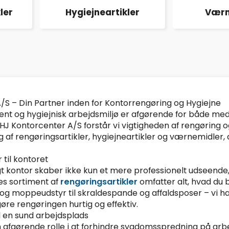
ler
Hygiejneartikler
Værn
/S – Din Partner inden for Kontorrengøring og Hygiejne
rent og hygiejnisk arbejdsmiljø er afgørende for både m
 HJ Kontorcenter A/S forstår vi vigtigheden af rengøring o
 af rengøringsartikler, hygiejneartikler og værnemidler, 
 til kontoret
igt kontor skaber ikke kun et mere professionelt udseende
es sortiment af
rengøringsartikler
omfatter alt, hvad du b
g moppeudstyr til skraldespande og affaldsposer – vi har 
gøre rengøringen hurtig og effektiv.
il en sund arbejdsplads
en afgørende rolle i at forhindre sygdomsspredning på ar