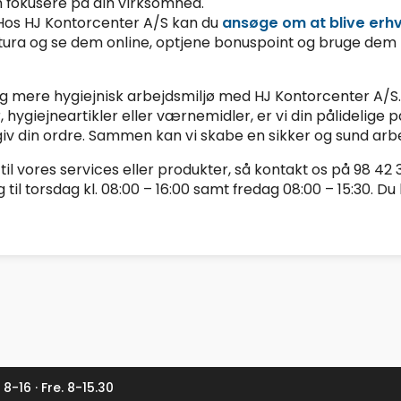
n fokusere på din virksomhed.
 Hos HJ Kontorcenter A/S kan du
ansøge om at blive erh
tura og se dem online, optjene bonuspoint og bruge dem p
g mere hygiejnisk arbejdsmiljø med HJ Kontorcenter A/S.
, hygiejneartikler eller værnemidler, er vi din pålidelige p
iv din ordre. Sammen kan vi skabe en sikker og sund arbej
il vores services eller produkter, så kontakt os på 98 42 
il torsdag kl. 08:00 – 16:00 samt fredag 08:00 – 15:30. D
 8-16 · Fre. 8-15.30