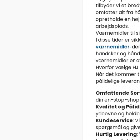
tilbyder vi et bre
omfatter alt fra 
opretholde en høj
arbejdsplads.
Værnemidler til s
I disse tider er s
værnemidler
, de
handsker og hånds
værnemidler er af
Hvorfor vælge HJ
Når det kommer til
pålidelige leveran
Omfattende Sor
din en-stop-shop 
Kvalitet og Påli
ydeevne og holdb
Kundeservice
: V
spørgsmål og give
Hurtig Levering
: