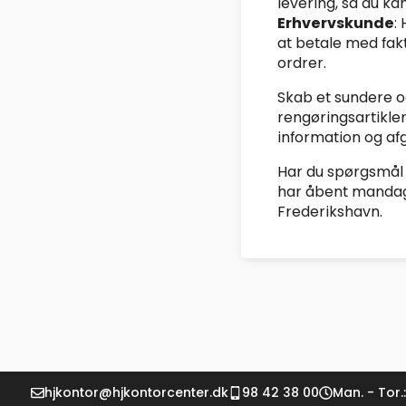
levering, så du ka
Erhvervskunde
:
at betale med fak
ordrer.
Skab et sundere o
rengøringsartikler
information og afg
Har du spørgsmål t
har åbent mandag t
Frederikshavn.
hjkontor@hjkontorcenter.dk
98 42 38 00
Man. - Tor.: