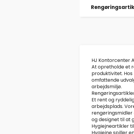
Rengøringsartik
HJ Kontorcenter A
At opretholde et 
produktivitet. Hos
omfattende udvalg
arbejdsmiljø.
Rengøringsartikler
Et rent og ryddel
arbejdsplads. Vor
rengøringsmidler o
og designet til at 
Hygiejneartikler t
Hygiejne spiller 