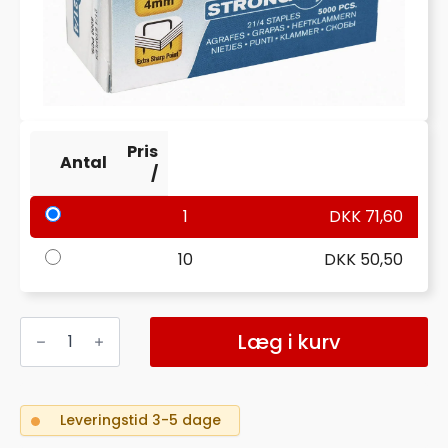
Pris
Antal
/
1
DKK
71,60
10
DKK
50,50
HÆFTEKLAMMER
RAPID
Læg i kurv
21/4
STRONG
ÆSK/5000
antal
Leveringstid 3-5 dage