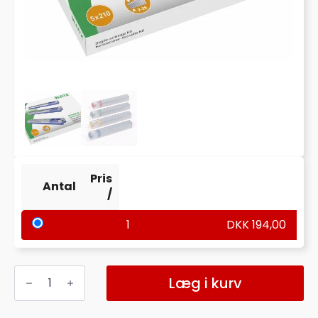
Pris
Antal
/
1
DKK
194,00
HÆFTEKLAMMER
KASSETTE
Læg i kurv
T/25
ARK
T/BLOKHÆFTE