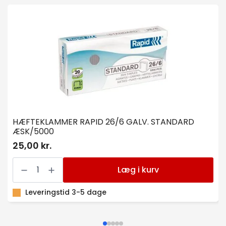
HÆFTEKLAMMER RAPID 26/6 GALV. STANDARD
ÆSK/5000
25,00 kr.
HÆFTEKLAMMER
RAPID
Læg i kurv
26/6
GALV.
STANDARD
Leveringstid 3-5 dage
ÆSK/5000
antal