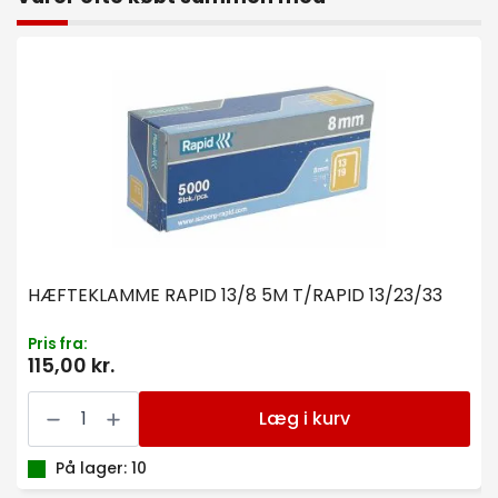
HÆFTEKLAMME RAPID 13/8 5M T/RAPID 13/23/33
Pris fra:
115,00 kr.
HÆFTEKLAMME
RAPID
Læg i kurv
13/8
5M
T/RAPID
På lager: 10
13/23/33