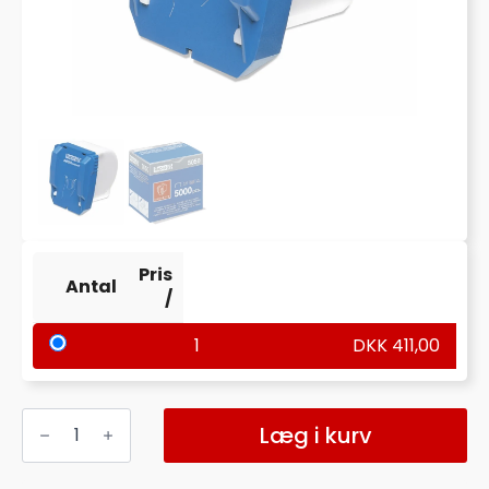
Pris
Antal
/
1
DKK
411,00
HÆFTEKLAMMEKASSETTE
T/RAPID
Læg i kurv
5050E
5000
STK