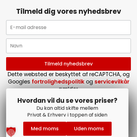
Tilmeld dig vores nyhedsbrev
Dette websted er beskyttet af reCAPTCHA, og
Googles
fortrolighedspolitik
og
servicevilkår
gælder.
Følg os på Facebook
Hvordan vil du se vores priser?
Du kan altid skifte mellem
Privat & Erhverv i toppen af siden
Med moms
Uden moms