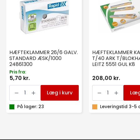
HÆFTEKLAMMER 26/6 GALV.
HÆFTEKLAMMER KA
STANDARD ÆSK/1000
T/40 ARK T/BLOKH
24861300
LEITZ 5551 GUL K8
Pris fra:
5,70 kr.
208,00 kr.
HÆFTEKLAMMER
HÆFTEKLAMMER
26/6
KASSETTE
Læg i kurv
Læg
GALV.
T/40
STANDARD
ARK
ÆSK/1000
På lager: 23
T/BLOKHÆFTE
Leveringstid 3-5
24861300
LEITZ
antal
5551
GUL
K8
antal