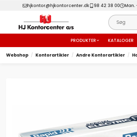
hjkontor@hjkontorcenter.dk
98 42 38 00
Man. -
PRODUKTER
KATALOGER
Webshop
Kontorartikler
Andre Kontorartikler
H