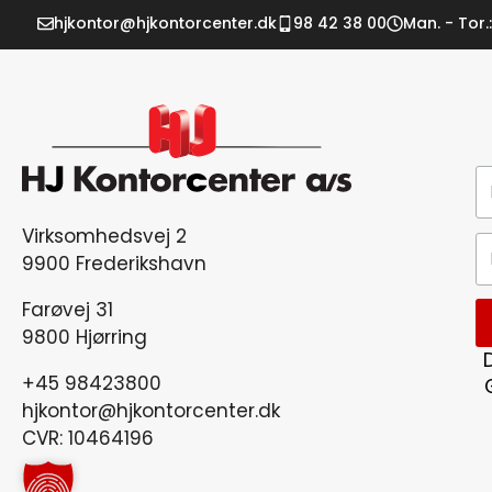
hjkontor@hjkontorcenter.dk
98 42 38 00
Man. - Tor.:
Virksomhedsvej 2
9900 Frederikshavn
Farøvej 31
9800 Hjørring
+45 98423800
hjkontor@hjkontorcenter.dk
CVR: 10464196