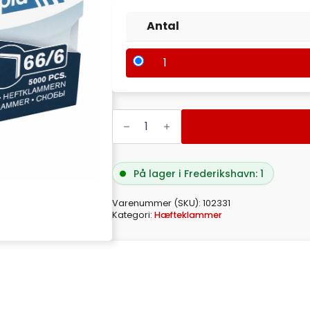
Antal
1
HÆFTEKLAMME
RAPID
66/6
5M
T/RAPID
90/100-
På lager i Frederikshavn: 1
106
antal
Varenummer (SKU):
102331
Kategori:
Hæfteklammer