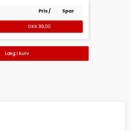
Pris /
Spar
DKK
99,00
Læg i kurv