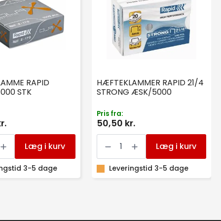
LAMME RAPID
HÆFTEKLAMMER RAPID 21/4
1000 STK
STRONG ÆSK/5000
Pris fra:
r.
50,50 kr.
LAMME
HÆFTEKLAMMER
RAPID
Læg i kurv
Læg i kurv
21/4
STRONG
ingstid 3-5 dage
ÆSK/5000
Leveringstid 3-5 dage
antal