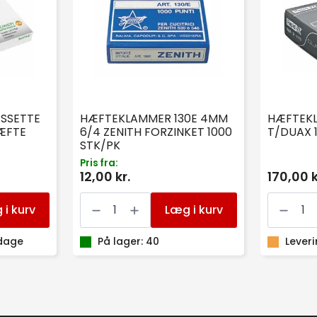
SSETTE
HÆFTEKLAMMER 130E 4MM
HÆFTEK
ÆFTE
6/4 ZENITH FORZINKET 1000
T/DUAX 
STK/PK
Pris fra:
12,00 kr.
170,00 k
HÆFTEKLAMMER
HÆFTEK
130E
RAPID
 i kurv
Læg i kurv
4MM
T/DUAX
6/4
1000
 dage
ZENITH
På lager: 40
STK
Lever
FORZINKET
antal
1000
STK/PK
antal