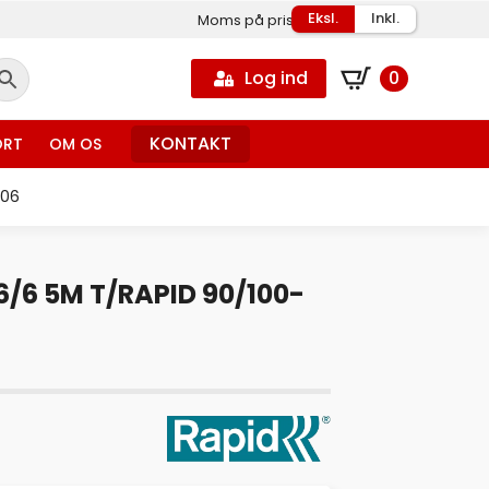
Eksl.
Inkl.
Moms på priser
Log ind
0
KONTAKT
ORT
OM OS
106
/6 5M T/RAPID 90/100-