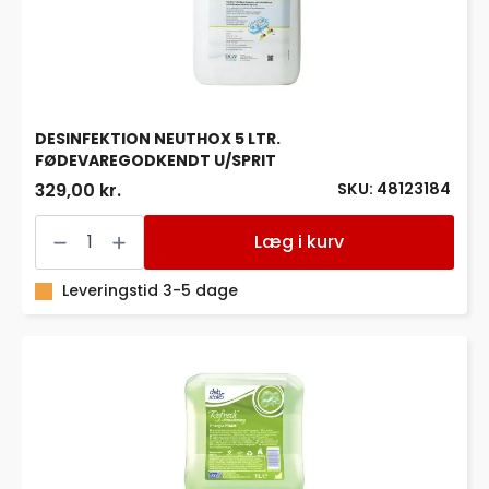
DESINFEKTION NEUTHOX 5 LTR.
FØDEVAREGODKENDT U/SPRIT
SKU: 48123184
329,00 kr.
DESINFEKTION
NEUTHOX
Læg i kurv
5
LTR.
FØDEVAREGODKENDT
Leveringstid 3-5 dage
U/SPRIT
antal