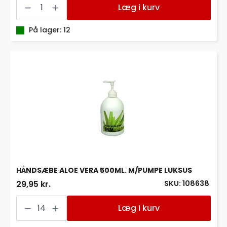
TORK
Læg i kurv
S1
PREMIUM
MILD
På lager: 12
U/PARFUME
S1
1L.
420701
antal
HÅNDSÆBE ALOE VERA 500ML. M/PUMPE LUKSUS
SKU: 108638
29,95 kr.
HÅNDSÆBE
ALOE
Læg i kurv
VERA
500ML.