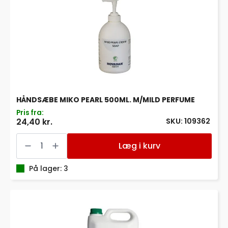
HÅNDSÆBE MIKO PEARL 500ML. M/MILD PERFUME
Pris fra:
SKU: 109362
24,40 kr.
HÅNDSÆBE
MIKO
Læg i kurv
PEARL
500ML.
M/MILD
På lager: 3
PERFUME
antal