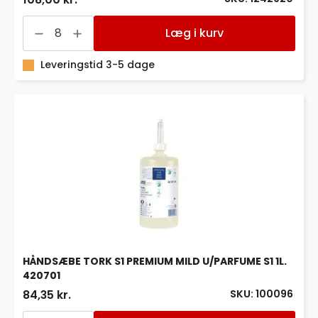
CREMESÆBE
PLUM
Læg i kurv
NR.
14
ROSA
Leveringstid 3-5 dage
PARFUME
1,4
LTR.
-
PLUM
1413
antal
HÅNDSÆBE TORK S1 PREMIUM MILD U/PARFUME S1 1L.
420701
SKU: 100096
84,35 kr.
HÅNDSÆBE