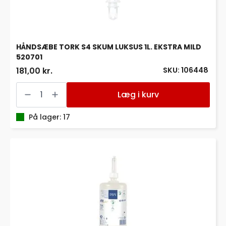
HÅNDSÆBE TORK S4 SKUM LUKSUS 1L. EKSTRA MILD
520701
SKU: 106448
181,00 kr.
HÅNDSÆBE
TORK
Læg i kurv
S4
SKUM
LUKSUS
På lager: 17
1L.
EKSTRA
MILD
520701
antal