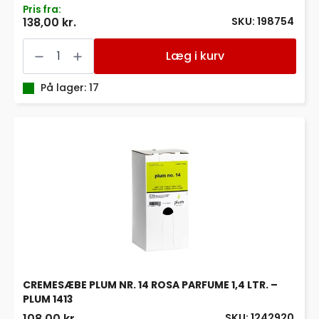
Pris fra:
SKU: 198754
138,00 kr.
TORK
SKUMSÆBE
Læg i kurv
520501
S4
1
På lager: 17
LITER
MILD
antal
CREMESÆBE PLUM NR. 14 ROSA PARFUME 1,4 LTR. –
PLUM 1413
SKU: 1242920
108,00 kr.