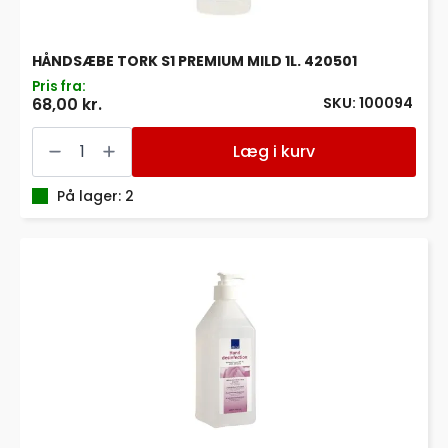
HÅNDSÆBE TORK S1 PREMIUM MILD 1L. 420501
Pris fra:
SKU: 100094
68,00 kr.
HÅNDSÆBE
TORK
Læg i kurv
S1
PREMIUM
MILD
På lager: 2
1L.
420501
antal