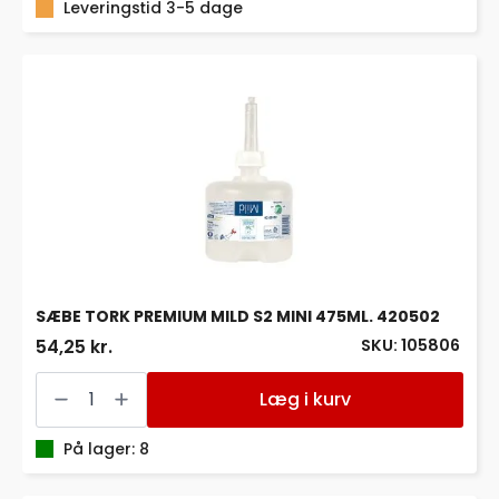
M/PUMPE
Leveringstid 3-5 dage
LUKSUS
antal
SÆBE TORK PREMIUM MILD S2 MINI 475ML. 420502
SKU: 105806
54,25 kr.
SÆBE
TORK
Læg i kurv
PREMIUM
MILD
S2
På lager: 8
MINI
475ML.