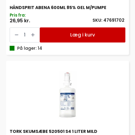
HÅNDSPRIT ABENA 600ML 85% GEL M/PUMPE
Pris fra:
SKU: 47691702
26,95 kr.
HÅNDSPRIT
ABENA
Læg i kurv
600ML
85%
GEL
På lager: 14
M/PUMPE
antal
TORK SKUMSÆBE 520501 S4 1 LITER MILD