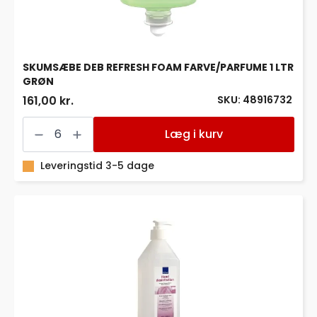
SKUMSÆBE DEB REFRESH FOAM FARVE/PARFUME 1 LTR
GRØN
SKU: 48916732
161,00 kr.
SKUMSÆBE
DEB
Læg i kurv
REFRESH
FOAM
FARVE/PARFUME
Leveringstid 3-5 dage
1
LTR
GRØN
antal