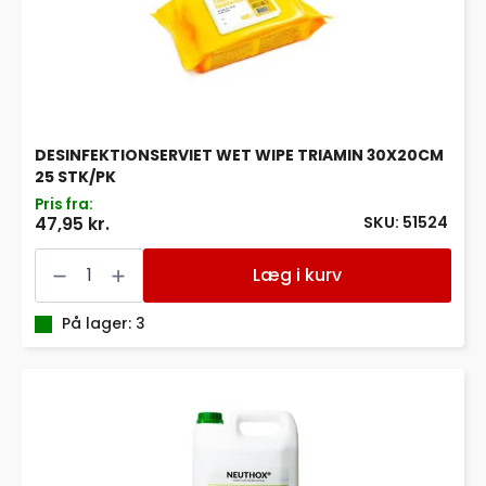
DESINFEKTIONSERVIET WET WIPE TRIAMIN 30X20CM
25 STK/PK
Pris fra:
SKU: 51524
47,95 kr.
DESINFEKTIONSERVIET
WET
Læg i kurv
WIPE
TRIAMIN
30X20CM
På lager: 3
25
STK/PK
antal