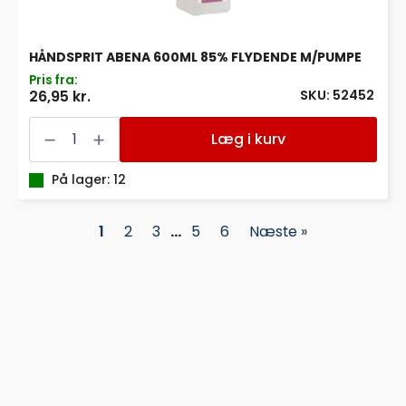
HÅNDSPRIT ABENA 600ML 85% FLYDENDE M/PUMPE
Pris fra:
SKU: 52452
26,95 kr.
HÅNDSPRIT
ABENA
Læg i kurv
600ML
85%
FLYDENDE
På lager: 12
M/PUMPE
antal
1
2
3
…
5
6
Næste »