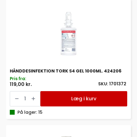
420502
antal
HÅNDDESINFEKTION TORK S4 GEL 1000ML. 424206
Pris fra:
SKU: 1701372
119,00 kr.
HÅNDDESINFEKTION
TORK
Læg i kurv
S4
GEL
1000ML.
På lager: 15
424206
antal