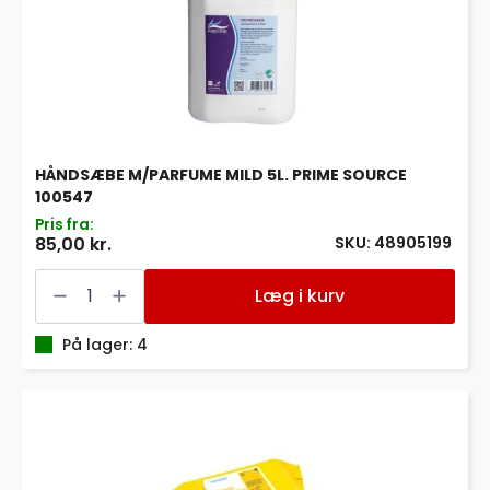
HÅNDSÆBE M/PARFUME MILD 5L. PRIME SOURCE
100547
Pris fra:
SKU: 48905199
85,00 kr.
HÅNDSÆBE
M/PARFUME
Læg i kurv
MILD
5L.
PRIME
På lager: 4
SOURCE
100547
antal