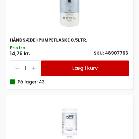
HÅNDSÆBE I PUMPEFLASKE 0.5LTR.
Pris fra:
SKU: 48907766
14,75 kr.
HÅNDSÆBE
I
Læg i kurv
PUMPEFLASKE
0.5LTR.
antal
På lager: 43