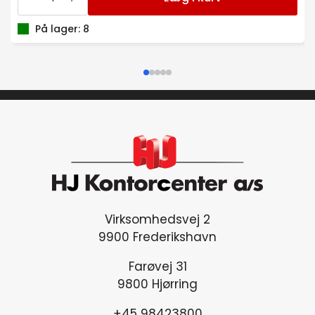
SHAPE
XTL
SORT
På lager: 8
FAME
SH35185
antal
Virksomhedsvej 2
9900 Frederikshavn
Farøvej 31
9800 Hjørring
+45 98423800