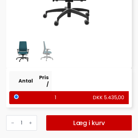
Pris
Antal
/
1
DKK
5.435,00
DAUPHIN
SEQUEL
Læg i kurv
KONTORSTOL
M/ARMLÆN,
M/