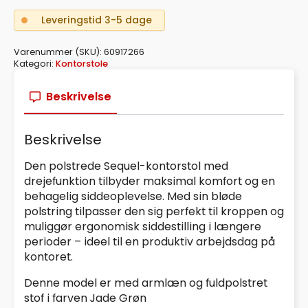
TONEL
JADE
Leveringstid 3-5 dage
GRØN
antal
Varenummer (SKU):
60917266
Kategori:
Kontorstole
Beskrivelse
Beskrivelse
Den polstrede Sequel-kontorstol med
drejefunktion tilbyder maksimal komfort og en
behagelig siddeoplevelse. Med sin bløde
polstring tilpasser den sig perfekt til kroppen og
muliggør ergonomisk siddestilling i længere
perioder – ideel til en produktiv arbejdsdag på
kontoret.
Denne model er med armlæn og fuldpolstret
stof i farven Jade Grøn