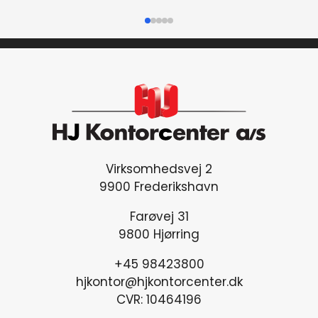
ALU
STEL,
265
MM
antal
Virksomhedsvej 2
9900 Frederikshavn
Farøvej 31
9800 Hjørring
+45 98423800
hjkontor@hjkontorcenter.dk
CVR: 10464196