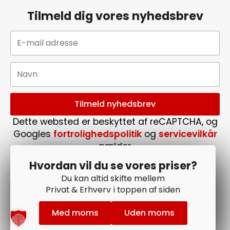
Tilmeld dig vores nyhedsbrev
Dette websted er beskyttet af reCAPTCHA, og
Googles
fortrolighedspolitik
og
servicevilkår
gælder.
Følg os på Facebook
Hvordan vil du se vores priser?
Du kan altid skifte mellem
Privat & Erhverv i toppen af siden
Med moms
Uden moms