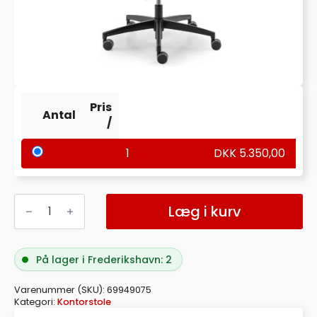
Pris
Antal
/
1
DKK
5.350,00
DAUPHIN
KONTORSTOL
Læg i kurv
AJUST
NY
COMFORT
2,0
På lager i Frederikshavn: 2
SM4906
RELAX
SORT
Varenummer (SKU):
69949075
antal
Kategori:
Kontorstole