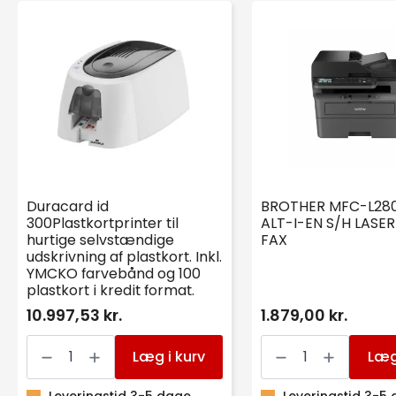
Duracard id
BROTHER MFC-L2
300Plastkortprinter til
ALT-I-EN S/H LASE
hurtige selvstændige
FAX
udskrivning af plastkort. Inkl.
YMCKO farvebånd og 100
plastkort i kredit format.
10.997,53 kr.
1.879,00 kr.
Duracard
BROTHER
id
MFC-
Læg i kurv
Læg
300Plastkortprinter
L2800DW
til
ALT-