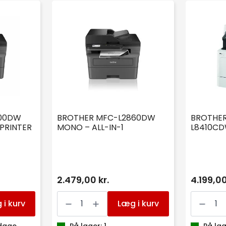
800DW
BROTHER MFC-L2860DW
BROTHER
RPRINTER
MONO – ALL-IN-1
L8410C
2.479,00 kr.
4.199,00
BROTHER
BROTHE
MFC-
MULTIFUK
 i kurv
Læg i kurv
L2860DW
DCP-
MONO
L8410C