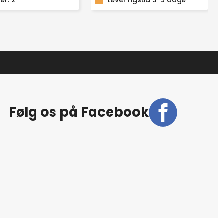
er: 2
TRÅDLØS
Leveringstid 3-5 dage
ALT-
I-
EN
S/H
LASER
antal
Følg os på Facebook