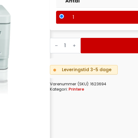
Antal
1
BROTHER
MFC-
J6945DW
A3
INKJET
antal
Leveringstid 3-5 dage
Varenummer (SKU):
1623694
Kategori:
Printere