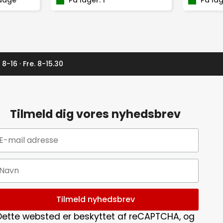
 dage
-
På lager: 1
antal
På lag
ALL-
IN-
1
antal
 8-16 · Fre. 8-15.30
Tilmeld dig vores nyhedsbrev
Dette websted er beskyttet af reCAPTCHA, og