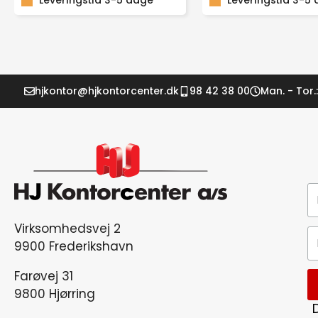
hurtige
Leveringstid 3-5 dage
I-
Leveringstid 3-5
selvstændige
EN
udskrivning
S/H
af
LASERPRINTER
plastkort.
FAX
Inkl.
antal
YMCKO
farvebånd
og
hjkontor@hjkontorcenter.dk
98 42 38 00
Man. - Tor.:
100
plastkort
i
kredit
format.
antal
Virksomhedsvej 2
9900 Frederikshavn
Farøvej 31
9800 Hjørring