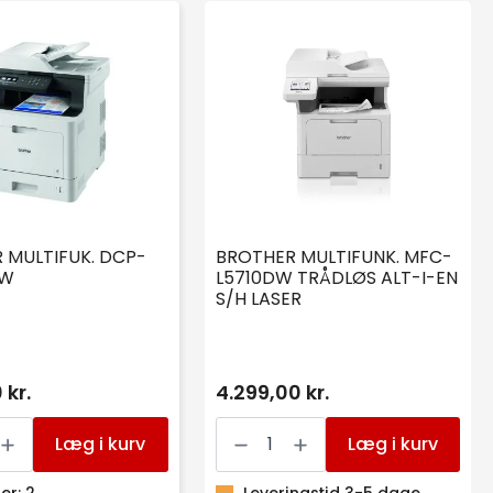
 MULTIFUK. DCP-
BROTHER MULTIFUNK. MFC-
DW
L5710DW TRÅDLØS ALT-I-EN
S/H LASER
 kr.
4.299,00 kr.
R
BROTHER
.
MULTIFUNK.
Læg i kurv
Læg i kurv
MFC-
DW
L5710DW