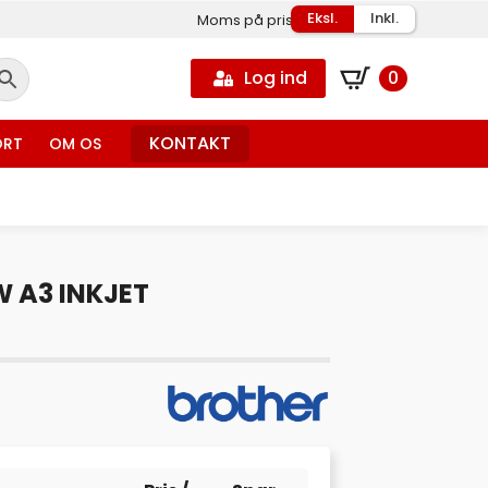
Eksl.
Inkl.
Moms på priser
Log ind
0
KONTAKT
ORT
OM OS
 A3 INKJET