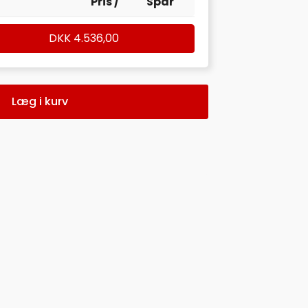
Pris /
Spar
DKK
4.536,00
Læg i kurv