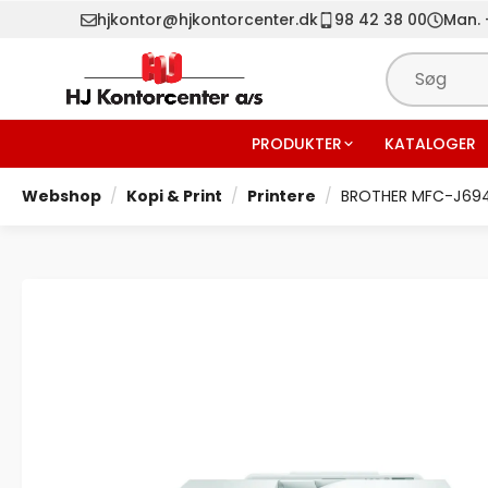
hjkontor@hjkontorcenter.dk
98 42 38 00
Man. -
PRODUKTER
KATALOGER
Webshop
Kopi & Print
Printere
BROTHER MFC-J694