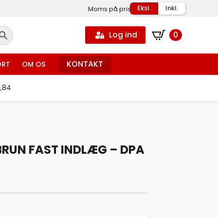
Eksl.
Inkl.
Moms på priser
Log ind
0
KONTAKT
ORT
OM OS
0,84
BRUN FAST INDLÆG – DPA