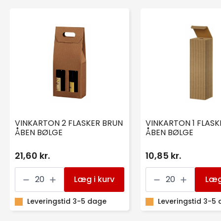
VINKARTON 2 FLASKER BRUN
VINKARTON 1 FLASK
ÅBEN BØLGE
ÅBEN BØLGE
21,60 kr.
10,85 kr.
VINKARTON
VINKARTON
2
1
Læg i kurv
Læg
FLASKER
FLASKE
BRUN
BRUN
ÅBEN
Leveringstid 3-5 dage
ÅBEN
Leveringstid 3-5
BØLGE
BØLGE
antal
antal