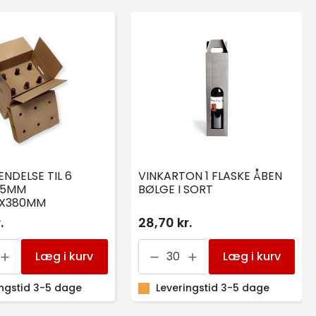
NDELSE TIL 6
VINKARTON 1 FLASKE ÅBEN
 5MM
BØLGE I SORT
0X380MM
.
28,70 kr.
ENDELSE
VINKARTON
1
Læg i kurv
Læg i kurv
FLASKE
ÅBEN
ingstid 3-5 dage
BØLGE
Leveringstid 3-5 dage
0X380MM
I
SORT