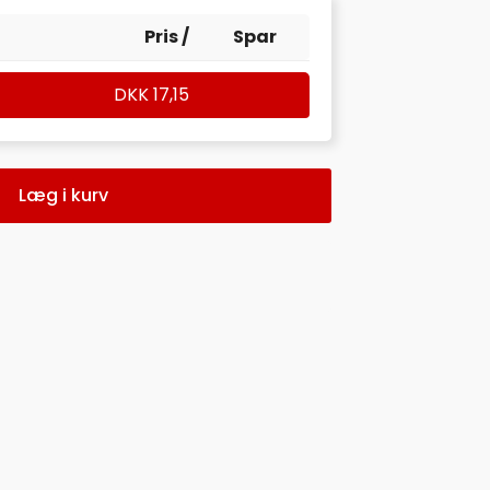
Pris /
Spar
DKK
17,15
Læg i kurv