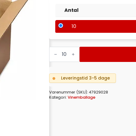
Antal
10
VINKARTON
6
FLASKER
BRUN
FAST
INDLÆG
-
Leveringstid 3-5 dage
DPA
KR.
0,84
Varenummer (SKU):
47929028
antal
Kategori:
Vinemballage