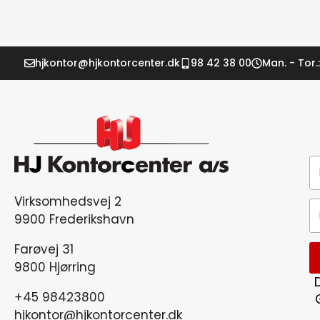
hjkontor@hjkontorcenter.dk
98 42 38 00
Man. - Tor.:
Virksomhedsvej 2
9900 Frederikshavn
Farøvej 31
9800 Hjørring
+45 98423800
hjkontor@hjkontorcenter.dk