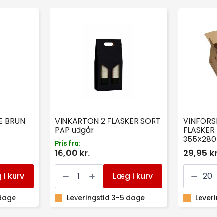
E BRUN
VINKARTON 2 FLASKER SORT
VINFORSE
PAP udgår
FLASKER
355X28
Pris fra:
16,00 kr.
29,95 kr
VINKARTON
VINFORS
2
TIL
 i kurv
Læg i kurv
FLASKER
6
SORT
FLASKER
 dage
PAP
Leveringstid 3-5 dage
5MM
Lever
udgår
355X28
antal
antal