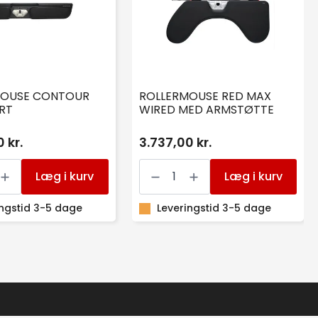
MOUSE CONTOUR
ROLLERMOUSE RED MAX
RT
WIRED MED ARMSTØTTE
 kr.
3.737,00 kr.
OUSE
ROLLERMOUSE
R
RED
Læg i kurv
Læg i kurv
MAX
WIRED
ingstid 3-5 dage
MED
Leveringstid 3-5 dage
ARMSTØTTE
antal