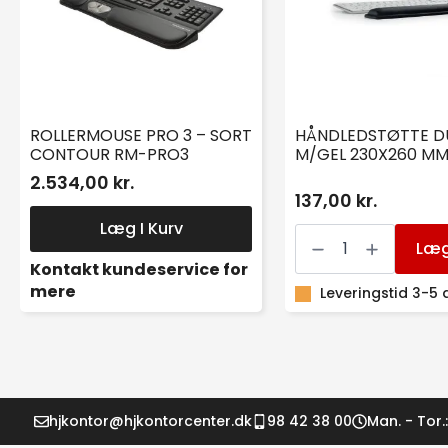
ROLLERMOUSE PRO 3 – SORT
HÅNDLEDSTØTTE D
CONTOUR RM-PRO3
M/GEL 230X260 M
2.534,00 kr.
137,00 kr.
Læg I Kurv
HÅNDLEDSTØTTE
DURABLE
Læg
M/GEL
Kontakt kundeservice for
230X260
mere
MM
Leveringstid 3-5
antal
hjkontor@hjkontorcenter.dk
98 42 38 00
Man. - Tor.: