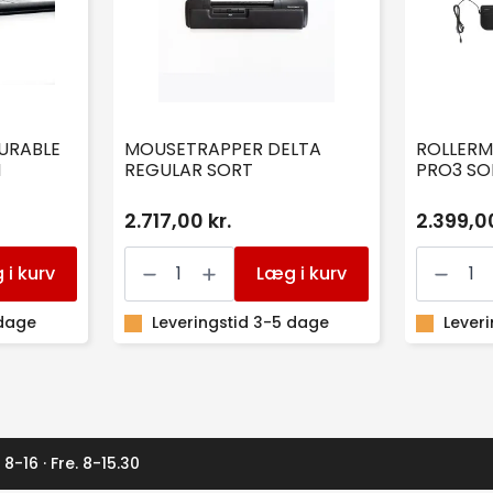
URABLE
MOUSETRAPPER DELTA
ROLLER
M
REGULAR SORT
PRO3 SO
2.717,00 kr.
2.399,00
MOUSETRAPPER
ROLLERM
DELTA
CONTOU
 i kurv
Læg i kurv
REGULAR
PRO3
SORT
SORT
 dage
antal
Leveringstid 3-5 dage
antal
Lever
 8-16 · Fre. 8-15.30