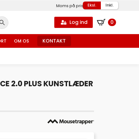
Eksl.
Inkl.
Moms på priser
Log ind
0
KONTAKT
ORT
OM OS
E 2.0 PLUS KUNSTLÆDER