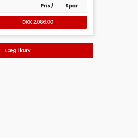
Pris /
Spar
DKK
2.086,00
Læg i kurv