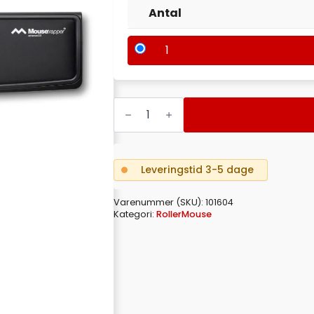
Antal
1
MOUSETRAPPER
ADVANCE
2.0
PLUS
KUNSTLÆDER
SORT
-
Leveringstid 3-5 dage
VASKBAR
antal
Varenummer (SKU):
101604
Kategori:
RollerMouse