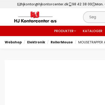
hjkontor@hjkontorcenter.dk
98 42 38 00
Man. -
PRODUKTER
KATALOGER
Webshop
Elektronik
RollerMouse
MOUSETRAPPER A