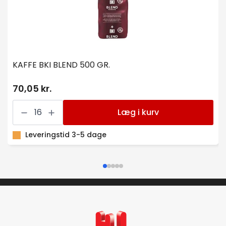
KAFFE BKI BLEND 500 GR.
70,05 kr.
KAFFE
BKI
Læg i kurv
BLEND
500
GR.
Leveringstid 3-5 dage
antal