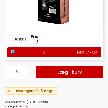
Pris
Antal
/
6
DKK
177,00
KAFFE
ESPRESSO
Læg i kurv
HELE
BØNNER
GOLD
RAINFOREST
1KG/PR
Leveringstid 3-5 dage
PS
antal
Varenummer (SKU):
1363961
Kategori:
Kaffe