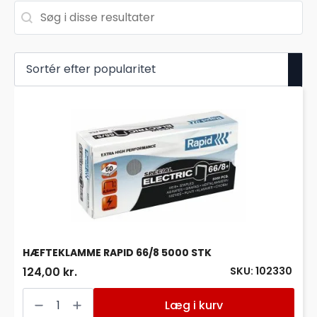
Søg
Search content
HÆFTEKLAMME RAPID 66/8 5000 STK
SKU: 102330
124,00 kr.
HÆFTEKLAMME
RAPID
Læg i kurv
66/8