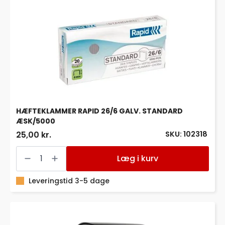
HÆFTEKLAMMER RAPID 26/6 GALV. STANDARD
ÆSK/5000
SKU: 102318
25,00 kr.
HÆFTEKLAMMER
RAPID
Læg i kurv
26/6
GALV.
STANDARD
Leveringstid 3-5 dage
ÆSK/5000
antal