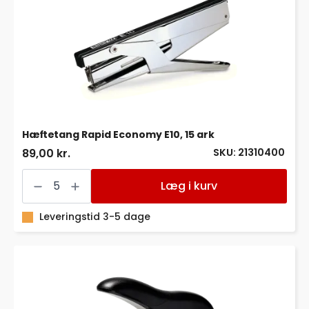
Hæftetang Rapid Economy E10, 15 ark
SKU: 21310400
89,00 kr.
Hæftetang
Rapid
Læg i kurv
Economy
E10,
15
Leveringstid 3-5 dage
ark
antal