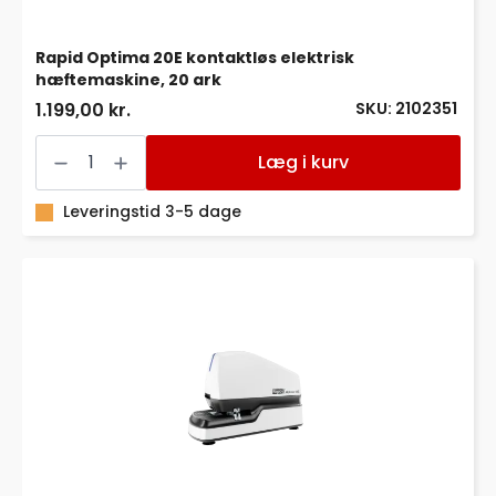
Rapid Optima 20E kontaktløs elektrisk
hæftemaskine, 20 ark
SKU: 2102351
1.199,00 kr.
Rapid
Optima
Læg i kurv
20E
kontaktløs
elektrisk
Leveringstid 3-5 dage
hæftemaskine,
20
ark
antal