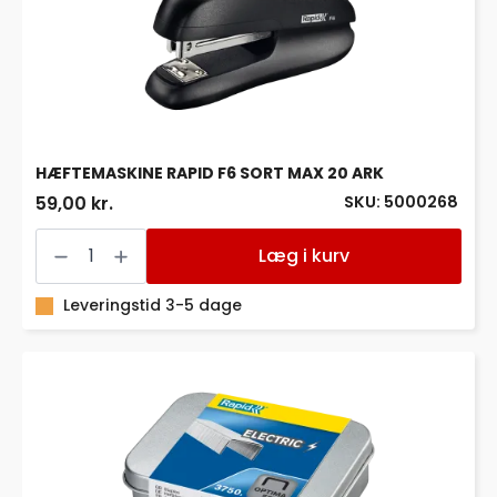
HÆFTEMASKINE RAPID F6 SORT MAX 20 ARK
SKU: 5000268
59,00 kr.
HÆFTEMASKINE
RAPID
Læg i kurv
F6
SORT
MAX
Leveringstid 3-5 dage
20
ARK
antal