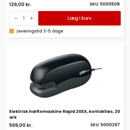
SKU: 5000508
129,00 kr.
Hæftetang
Rapid
Læg i kurv
Retro
S51
15
Leveringstid 3-5 dage
ark
antal
Elektrisk hæftemaskine Rapid 20EX, kontaktløs, 20
ark
SKU: 5000297
569,00 kr.