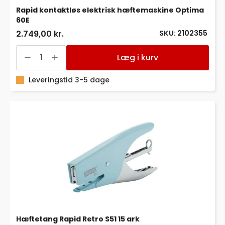
Rapid kontaktløs elektrisk hæftemaskine Optima
60E
SKU: 2102355
2.749,00 kr.
Rapid
kontaktløs
Læg i kurv
elektrisk
hæftemaskine
Optima
Leveringstid 3-5 dage
60E
antal
Hæftetang Rapid Retro S51 15 ark