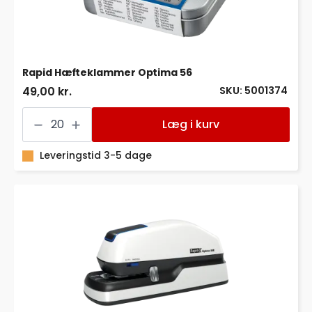
Rapid Hæfteklammer Optima 56
SKU: 5001374
49,00 kr.
Rapid
Hæfteklammer
Læg i kurv
Optima
56
antal
Leveringstid 3-5 dage