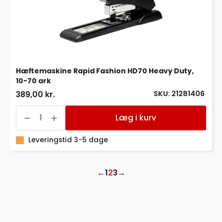
Hæftemaskine Rapid Fashion HD70 Heavy Duty,
10-70 ark
SKU: 21281406
389,00 kr.
Hæftemaskine
Rapid
Læg i kurv
Fashion
HD70
Heavy
Leveringstid 3-5 dage
Duty,
10-
70
ark
←
1
2
3
→
antal