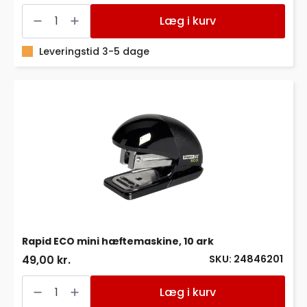
Elektrisk
hæftemaskine
Læg i kurv
Rapid
20EX,
kontaktløs,
Leveringstid 3-5 dage
20
ark
antal
Rapid ECO mini hæftemaskine, 10 ark
SKU: 24846201
49,00 kr.
Rapid
ECO
Læg i kurv
mini