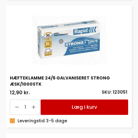
HÆFTEKLAMME 24/6 GALVANISERET STRONG
ÆSK/1000STK
SKU: 123051
12,90 kr.
HÆFTEKLAMME
24/6
Læg i kurv
GALVANISERET
STRONG
ÆSK/1000STK
Leveringstid 3-5 dage
antal