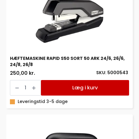
HÆFTEMASKINE RAPID S50 SORT 50 ARK 24/6, 26/6,
24/8, 26/8
SKU: 5000543
250,00 kr.
HÆFTEMASKINE
RAPID
Læg i kurv
S50
SORT
50
Leveringstid 3-5 dage
ARK
24/6,
26/6,
24/8,
26/8
antal