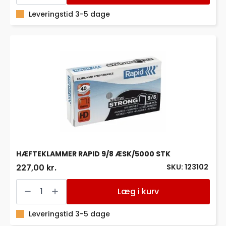
5000
STK
Leveringstid 3-5 dage
antal
HÆFTEKLAMMER RAPID 9/8 ÆSK/5000 STK
SKU: 123102
227,00 kr.
HÆFTEKLAMMER
RAPID
Læg i kurv
9/8
ÆSK/5000
STK
Leveringstid 3-5 dage
antal