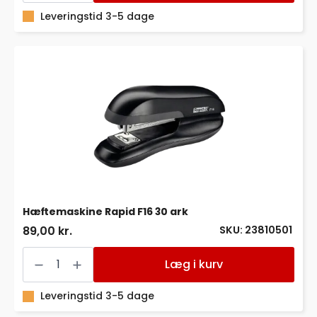
hæftemaskine,
10
Leveringstid 3-5 dage
ark
antal
Hæftemaskine Rapid F16 30 ark
SKU: 23810501
89,00 kr.
Hæftemaskine
Rapid
Læg i kurv
F16
30
ark
Leveringstid 3-5 dage
antal