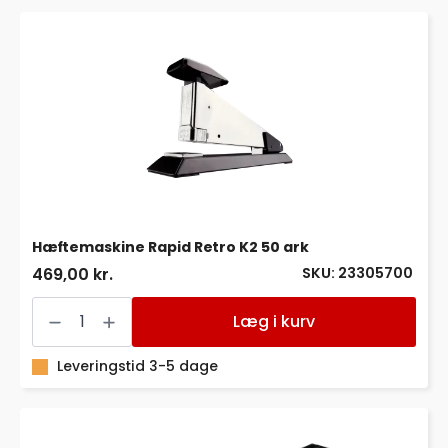
Hæftemaskine Rapid Retro K2 50 ark
SKU: 23305700
469,00 kr.
Hæftemaskine
Rapid
Læg i kurv
Retro
K2
50
Leveringstid 3-5 dage
ark
antal